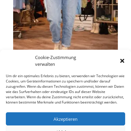
Cookie-Zustimmung
verwalten
Jogger Jeans „Butterweiche Hose“
Um dir ein optimales Erlebnis zu bieten, verwenden wir Technologien wie
Cookies, um Geräteinformationen zu speichern und/oder darauf
€
49,90
zuzugreifen. Wenn du diesen Technologien zustimmst, können wir Daten
wie das Surfverhalten oder eindeutige IDs auf dieser Website
verarbeiten. Wenn du deine Zustimmung nicht erteilst oder zurückziehst,
können bestimmte Merkmale und Funktionen beeinträchtigt werden.
Copyright S Tesch Mode Itzehoe Enjoy the little
things! ALLE PREISE VERSTEHEN SICH INKLUSIVE
Akzeptieren
MWST,