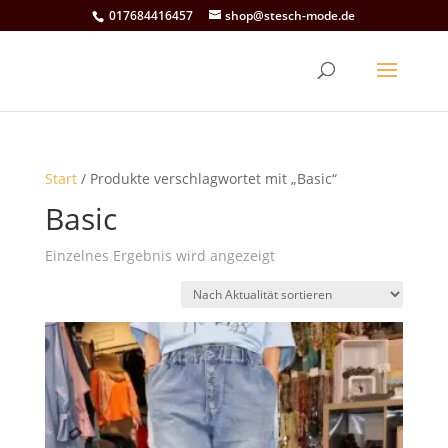
017684416457
shop@stesch-mode.de
Start
/ Produkte verschlagwortet mit „Basic“
Basic
Einzelnes Ergebnis wird angezeigt