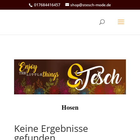
017684416457
shop@stesch-mode.de
Hosen
Keine Ergebnisse
gefunden