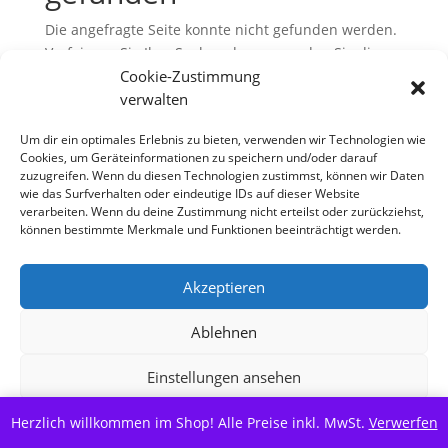
Die angefragte Seite konnte nicht gefunden werden.
Verfeinern Sie Ihre Suche oder verwenden Sie die
Navigation oben, um den Beitrag zu finden.
Cookie-Zustimmung
verwalten
Um dir ein optimales Erlebnis zu bieten, verwenden wir Technologien wie
Cookies, um Geräteinformationen zu speichern und/oder darauf
zuzugreifen. Wenn du diesen Technologien zustimmst, können wir Daten
wie das Surfverhalten oder eindeutige IDs auf dieser Website
verarbeiten. Wenn du deine Zustimmung nicht erteilst oder zurückziehst,
können bestimmte Merkmale und Funktionen beeinträchtigt werden.
Copyright S Tesch Mode Itzehoe Enjoy the little
Akzeptieren
things! ALLE PREISE VERSTEHEN SICH INKLUSIVE
MWST,
Ablehnen
Einstellungen ansehen
Alle Preise inkl. der gesetzlichen MwSt.
Herzlich willkommen im Shop! Alle Preise inkl. MwSt.
Cookie-Richtlinie
Datenschutzerklärung
Verwerfen