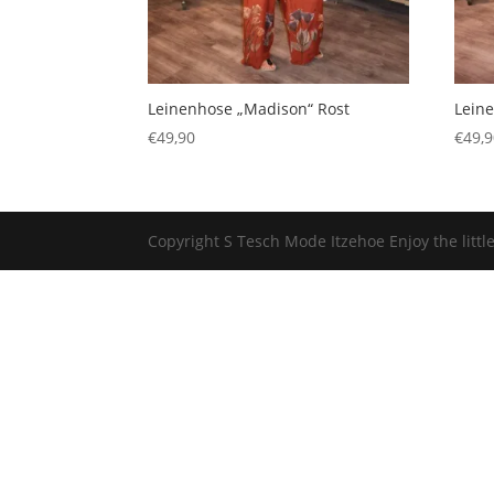
Leinenhose „Madison“ Rost
Lein
€
49,90
€
49,
Copyright S Tesch Mode Itzehoe Enjoy the lit