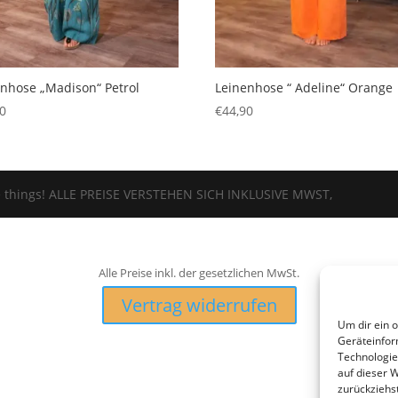
enhose „Madison“ Petrol
Leinenhose “ Adeline“ Orange
90
€
44,90
tle things! ALLE PREISE VERSTEHEN SICH INKLUSIVE MWST,
Alle Preise inkl. der gesetzlichen MwSt.
Vertrag widerrufen
Um dir ein 
Geräteinfor
Technologie
auf dieser 
zurückziehs