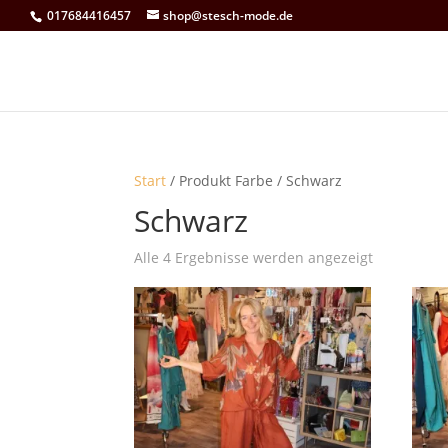
017684416457
shop@stesch-mode.de
Start
/ Produkt Farbe / Schwarz
Schwarz
Nach
Alle 4 Ergebnisse werden angezeigt
Aktualität
sortiert