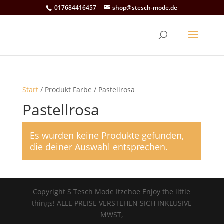
017684416457
shop@stesch-mode.de
Start
/ Produkt Farbe / Pastellrosa
Pastellrosa
Es wurden keine Produkte gefunden,
die deiner Auswahl entsprechen.
Copyright S Tesch Mode Itzehoe Enjoy the little
things! ALLE PREISE VERSTEHEN SICH INKLUSIVE
MWST,