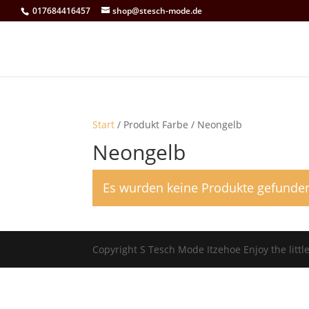
017684416457
shop@stesch-mode.de
Start
/ Produkt Farbe / Neongelb
Neongelb
Es wurden keine Produkte gefunden
Copyright S Tesch Mode Itzehoe Enjoy the lit