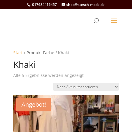
017684416457
shop@stesch-mode.de
Start
/ Produkt Farbe / Khaki
Khaki
Nach
Alle 5 Ergebnisse werden angezeigt
Aktualität
sortiert
Angebot!