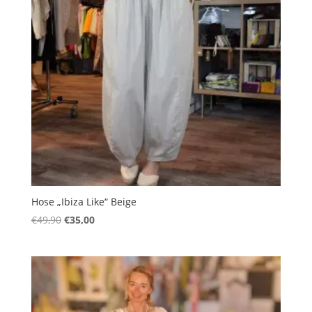
Hose „Ibiza Like“ Beige
Ursprünglicher
Aktueller
€
49,90
€
35,00
Preis
Preis
war:
ist:
€49,90
€35,00.